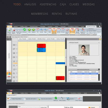
TODO
ANÁLISIS
ASISTENCIAS
CAJA
CLASES
MEDIDAS
MEMBRESÍAS
RENTAS
RUTINAS