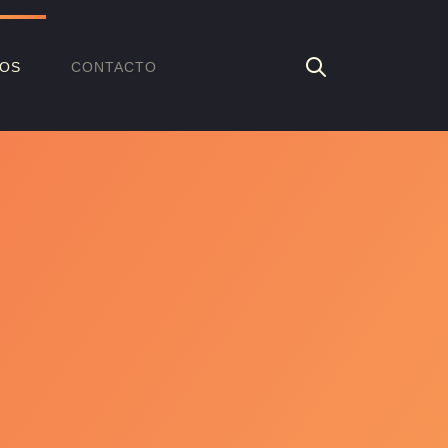
OS
CONTACTO